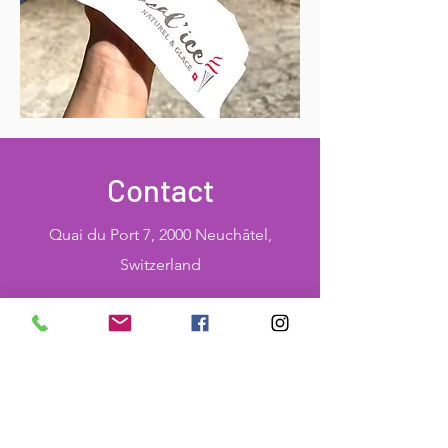
Contact
Quai du Port 7, 2000 Neuchâtel,
Switzerland
lequaiduport.ne@gmail.com
+41 32 558 44 40